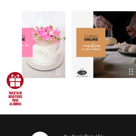
tarjeta de
beneficios
para
alumnos