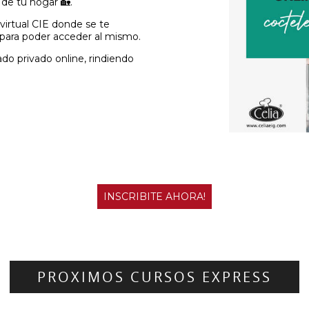
de tu hogar 🏡.
-
-
virtual CIE donde se te
 para poder acceder al mismo.
cado privado online, rindiendo
INSCRIBITE AHORA!
PROXIMOS CURSOS EXPRESS