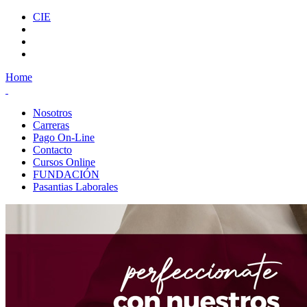
CIE
Home
Nosotros
Carreras
Pago On-Line
Contacto
Cursos Online
FUNDACIÓN
Pasantias Laborales