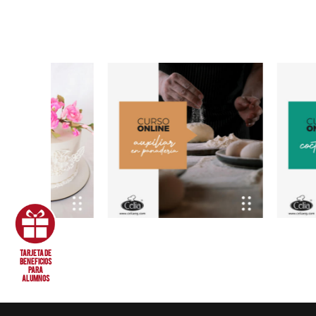
tarjeta de
beneficios
para
alumnos