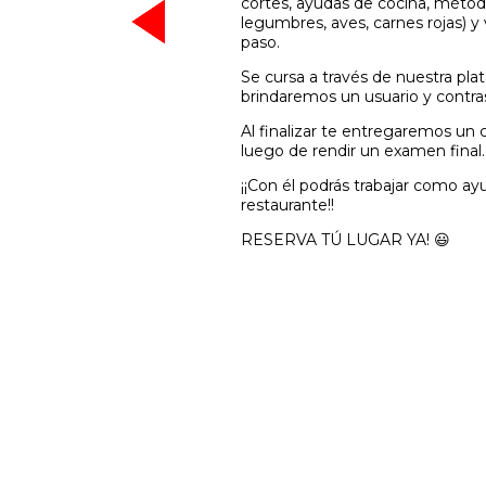
cortes, ayudas de cocina, métod
legumbres, aves, carnes rojas) y
paso.
Se cursa a través de nuestra pla
brindaremos un usuario y contras
Al finalizar te entregaremos un c
luego de rendir un examen final.
¡¡Con él podrás trabajar como a
restaurante!!
RESERVA TÚ LUGAR YA! 😃