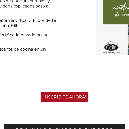
os de cocción, cereales y
-
-
-
-
-
 videos explicados paso a
taforma virtual CIE, donde te
eña.👨‍🏫
ertificado privado online,
yudante de cocina en un
INSCRIBITE AHORA!