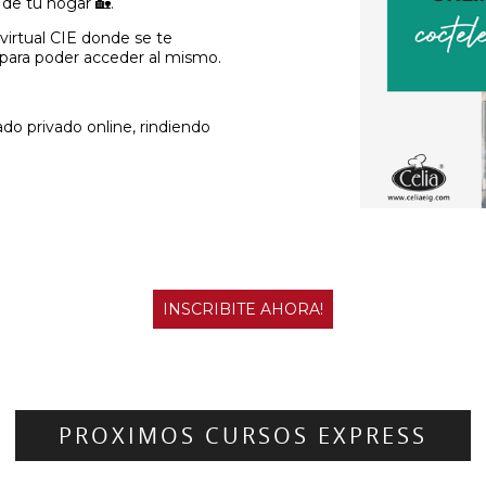
de tu hogar 🏡.
-
-
virtual CIE donde se te
 para poder acceder al mismo.
cado privado online, rindiendo
INSCRIBITE AHORA!
PROXIMOS CURSOS EXPRESS