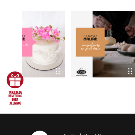
tarjeta de
beneficios
para
alumnos