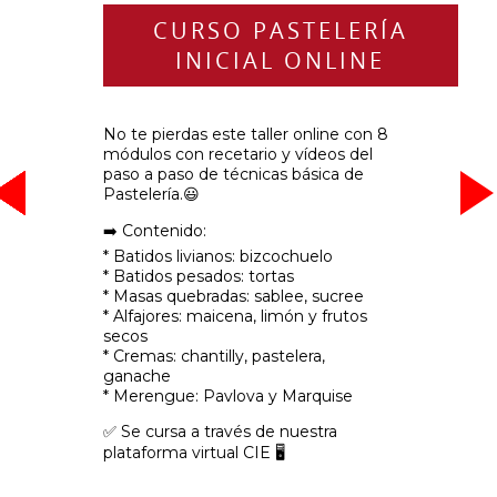
CURSO PASTELERÍA
INICIAL ONLINE
No te pierdas este taller online con 8
módulos con recetario y vídeos del
paso a paso de técnicas básica de
-
-
-
-
-
-
-
-
-
-
-
-
-
-
-
-
Pastelería.😃
➡️ Contenido:
* Batidos livianos: bizcochuelo
* Batidos pesados: tortas
* Masas quebradas: sablee, sucree
* Alfajores: maicena, limón y frutos
secos
* Cremas: chantilly, pastelera,
ganache
* Merengue: Pavlova y Marquise
✅ Se cursa a través de nuestra
plataforma virtual CIE 🖥️